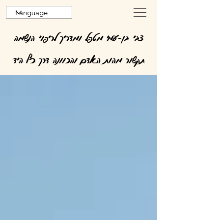
צבי בן-עמי מטפל ומדריך לריפוי הנשמה
תקשור מהות האדם והכוונה דרך כף היד