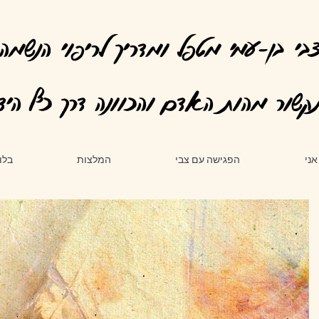
בי בן-עמי מטפל ומדריך לריפוי הנשמה
קשור מהות האדם והכוונה דרך כף היד
אני
הפגישה עם צבי
המלצות
בלו