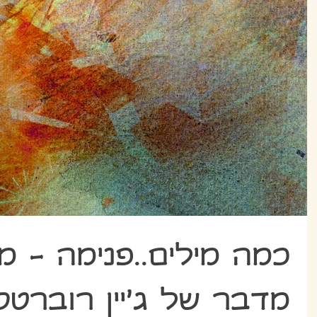
כמה מילים..פנימה - מ
מדבר של ג'יין רוברטס 