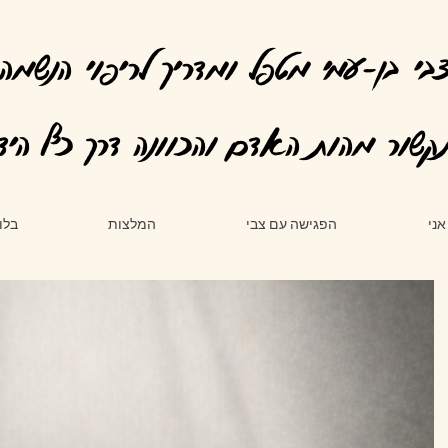
בי בן-עמי מטפל ומדריך לריפוי הנשמה
קשור מהות האדם והכוונה דרך כף היד
אני
הפגישה עם צבי
המלצות
בלו