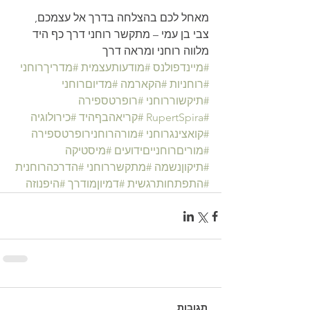
מאחל לכם בהצלחה בדרך אל עצמכם,
צבי בן עמי – מתקשר רוחני דרך כף היד
מלווה רוחני ומראה דרך
#מיינדפולנס
#מודעותעצמית
#מדריךרוחני
#רוחניות
#הקארמה
#מדיוםרוחני
#תיקשוררוחני
#רופרטספירה
#RupertSpira
#קריאהבףהיד
#כירולוגיה
#קואצינגרוחני
#מורהרוחנירופרטספירה
#מוריםרוחנייםידועים
#מיסטיקה
#תיקוןנשמה
#מתקשררוחני
#הדרכהרוחנית
#התפתחותרגשית
#דמיוןמודרך
#היפנוזה
תגובות