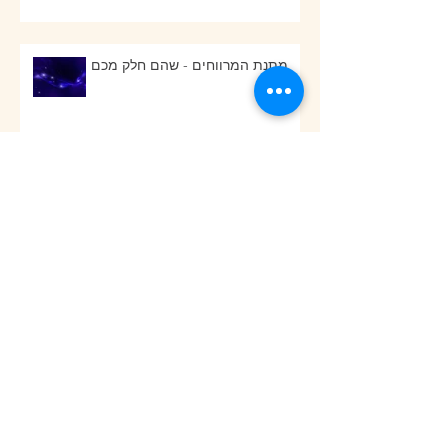
מתנת המרווחים - שהם חלק מכם
קטע מתוך לגעת במהות של יידו
קרישנמורטי
קטע קצר מתוך הספר שיחות עם
מלאכים (ד"ר מייקל אבראמס)
כמה מילים..פנימה - מתוך הספר: