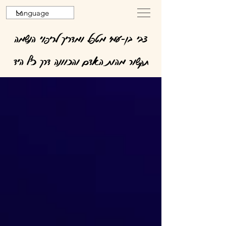
צבי בן-עמי מטפל ומדריך לריפוי הנשמה
תקשור מהות האדם והכוונה דרך כף היד