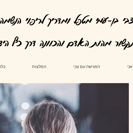
בי בן-עמי מטפל ומדריך לריפוי הנשמה
קשור מהות האדם והכוונה דרך כף היד
אני
הפגישה עם צבי
המלצות
בלו