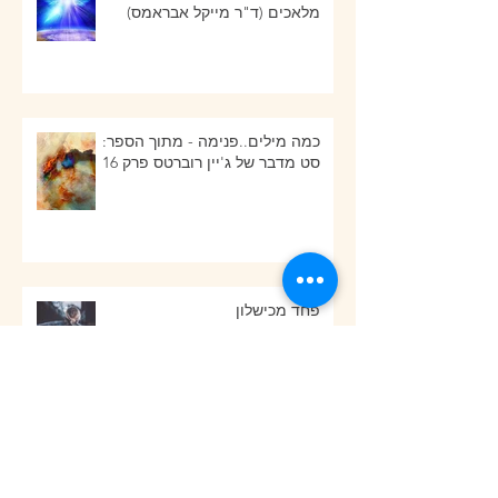
מלאכים (ד"ר מייקל אבראמס)
כמה מילים..פנימה - מתוך הספר:
סט מדבר של ג'יין רוברטס פרק 16
פחד מכישלון
כמה מילים על סבלנות