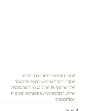
#מהות
#מדיטציה
#הדרכהרוחנית
#מדריךרוחני
#מתקשררוחני
#הנשמה
#קריאהבכףהיד
#הילינג
#מודעותעצמית
#התעוררותרוחנית
#פסיכותרפיהרוחנית
#מדיוםרוחני